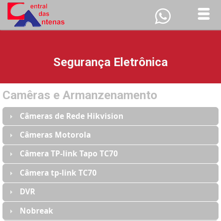
Fale Conos
INICIAL
Segurança Eletrônica
QUEM SOMOS
Camêras e Armanzenamento
ENERGIA SOLAR
Câmeras de Rede Hikvision
PRODUTOS
Câmeras Motorola
SKY
Câmera TP-link Tapo TC70
Câmera tp-link TC70
INTERNET
DVR
CONTATO
Nobreak